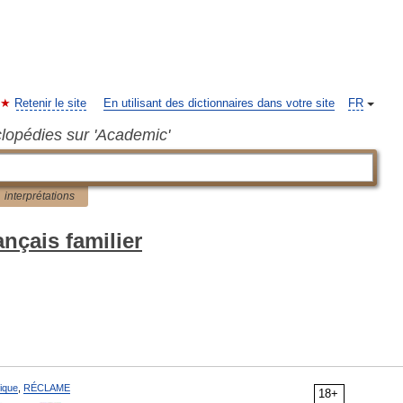
Retenir le site
En utilisant des dictionnaires dans votre site
FR
clopédies sur 'Academic'
interprétations
ançais familier
ique
,
RÉCLAME
18+